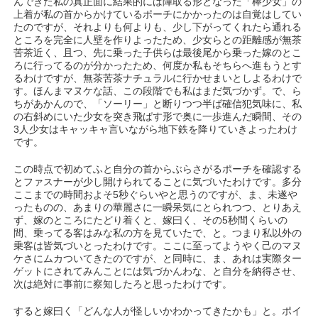
んできた私の真正面に結果的には陣取る形となった「棒少女」の
上着が私の首からかけているポーチにかかったのは自覚はしてい
たのですが、それよりも何よりも、少し下がってくれたら通れる
ところを完全に人壁を作りよったため、少女らとの距離感が無茶
苦茶近く、且つ、先に乗った子供らは最後尾から乗った嫁のとこ
ろに行ってるのが分かったため、何度か私もそちらへ進もうとす
るわけですが、無茶苦茶ナチュラルに行かせまいとしよるわけで
す。ほんまマヌケな話、この段階でも私はまだ気づかず。で、ら
ちがあかんので、「ソーリー」と断りつつ半ば確信犯気味に、私
の右斜めにいた少女を突き飛ばす形で奥に一歩進んだ瞬間、その
3人少女はキャッキャ言いながら地下鉄を降りていきよったわけ
です。
この時点で初めてふと自分の首からぶらさがるポーチを確認する
とファスナーが少し開けられてることに気づいたわけです。多分
ここまでの時間およそ5秒ぐらいやと思うのですが、ま、未遂や
ったものの、あまりの華麗さに一瞬呆気にとられつつ、とりあえ
ず、嫁のところにたどり着くと、嫁曰く、その5秒間くらいの
間、乗ってる客はみな私の方を見ていたで、と。つまり私以外の
乗客は皆気づいとったわけです。ここに至ってようやく己のマヌ
ケさにムカついてきたのですが、と同時に、ま、あれは実際ター
ゲットにされてみんことには気づかんわな、と自分を納得させ、
次は絶対に事前に察知したろと思ったわけです。
すると嫁曰く「どんな人が怪しいかわかってきたかも」と。ポイ