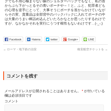
クでも不用心極まりない嫁のショルダーバッグでもなく、私の首
からぶら下がっとるその青いポーチや～！と。ふと、犯罪者ども
の心理を逆手にとって、大事そうにポーチを首からかけていなが
らその実、貴重品は全部背中のバックパックに入れてポーチの中
は大量のうまい棒詰め込んどいたろかなとか思ったりするわけで
すが、なかなかそれを実行にうつす根性もないわけです…(-_-;)
Facebook
Hatena
twitter
Google+
LINE
←
ローマ・地下鉄の治安
格安航空チケットを
→
コメントを残す
メールアドレスが公開されることはありません。
*
が付いている
欄は必須項目です
コメント