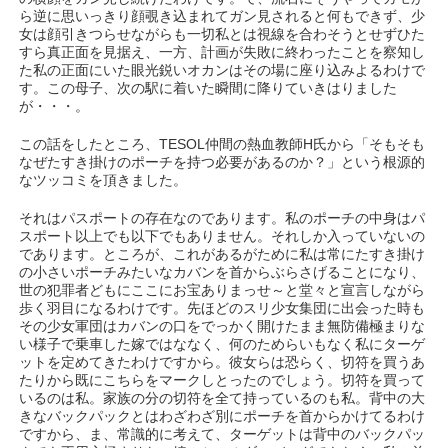
ら逆に思いっきり顔覗き込まれてガン見されると何もできず、少
女は顔引きつらせながらも一切私とは視線を合わそうとせずひた
すら真正面を見据え、一方、計画が失敗に終わったことを察知し
た私の正面にいた眼光鋭いオカンはその場に座り込みよるわけで
す。この母子、次の駅に着いた瞬間に降りていきはりました
が・・・。
この話をしたところ、TESOL仲間の熱血教師H氏から「そもそも
なぜたすき掛けのポーチを持つ必要があるのか？」という根源的
なツッコミを頂きました。
それはパスポートの存在なのであります。私のポーチの中身はパ
スポート以上でも以下でもありません。それしか入っていないの
であります。ところが、これがあるがために私は常にたすき掛け
の小さいポーチみたいなカバンを首からぶらさげることになり、
世の犯罪者どもにここにお宝ありまっせ～と堂々と宣言しながら
歩く羽目になるわけです。先ほどのスリ少女集団に出会った時も
その少女軍団はカバンの口をでっかく開けたまま無防備極まりな
い様子で乗車した嫁ではななく、何のためらいもなく私にターゲ
ットを定めてきたわけですから。彼女らは恐らく、切符を買うあ
たりから既にこちらをマークしとったのでしょう。切符を買って
いるのは私。家族の分の切符を全て持っているのも私。背中の大
きなバックパックとはわざわざ別にポーチを首からかけてるわけ
ですから、ま、常識的に考えて、ターゲットは背中のバックパッ