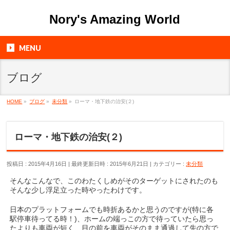
Nory's Amazing World
MENU
ブログ
HOME
»
ブログ
»
未分類
»
ローマ・地下鉄の治安(２)
ローマ・地下鉄の治安(２)
投稿日 : 2015年4月16日
最終更新日時 : 2015年6月21日
カテゴリー :
未分類
そんなこんなで、このわたくしめがそのターゲットにされたのも
そんな少し浮足立った時やったわけです。
日本のプラットフォームでも時折あるかと思うのですが(特に各
駅停車待ってる時！)、ホームの端っこの方で待っていたら思っ
たよりも車両が短く、目の前を車両がそのまま通過して先の方で