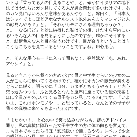
ントは「乗ってる人の目見ることや」と。確かにイタリアの地下
鉄ではやたらとガン見してくる人が男女問わず多いわけです。あ
のガン見にはいろんな意味があるんやな、と。嫁曰く、「日本人
はシャイでよっぽどアホなナルシスト以外あんまりマジマジと人
の顔見んやろ？」と。「それがカモにされる理由ちゃうか？」
と。「なるほど」と妙に納得した私はその後、ひたすら車内にい
るいろんな人の目を見るようにしたのですが、確かにそうする
と、結構色んな人と目が合うわけです。目が合うということは向
こうもこちらを見ているということですよね。用心用心。
と、そんな用心モードに入って間もなく、突然嫁が「あ、あれ、
アヤシイ」と。
見ると向こうから我々の方めがけて母と中学生ぐらいの少女の二
人がこちらに歩いてくるわけです。確かにオカンの眼光が笑える
ぐらいに鋭く、明らかに「自分、カタギとちゃうやろ！」と内心
突っ込みつつも、ふと見るとなんと座席に座っている他の乗客も
ほぼ全員がその歩いてくる母子をガン見してるわけです。「いよ
いよ、これはホンモノや！」と思っていると、なんとその母子が
我々の真横に来て立ちよったわけです。
「またかい！」 と心の中で突っ込みながらも、嫁のアドバイス
通り、私の真横に陣取った女子中学生の方に体の向きを変えて、
まぁ日本でやったらほぼ「変態扱いで捕まるやろ」レベルで少女
の横顔をガン見し続けたわけです。で、流石にそうやってカモか