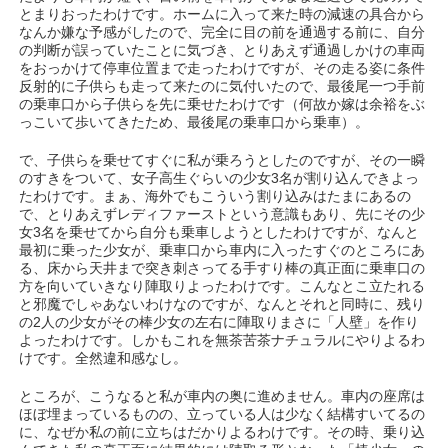
とまりおったわけです。ホームに入って来た時の減速の具合から
なんか嫌な予感がしたので、完全に目の前を通過する前に、自分
の判断が誤っていたことに気づき、とりあえず通過しかけの車両
をおっかけて停車位置まで走ったわけですが、その走る姿に条件
反射的に子供らも走って来たのに気付いたので、最後尾一つ手前
の乗車口から子供らを先に乗せたわけです（何故か嫁は余裕をぶ
っこいて歩いてきたため、最後尾の乗車口から乗車）。
で、子供らを乗せてすぐに私が乗ろうとしたのですが、その一瞬
のすきをついて、女子高生ぐらいの少女3名が割り込んできよっ
たわけです。まぁ、海外でもこういう割り込みはたまにあるの
で、とりあえずレディファーストという意識もあり、先にその少
女3名を乗せてから自分も乗車しようとしたわけですが、なんと
最初に乗った少女が、乗車口から車内に入ったすぐのところにあ
る、床から天井まで突き刺さってる手すり棒の真正面に乗車口の
方を向いていきなり陣取りよったわけです。こんなとこ立たれる
と邪魔でしゃあないわけなのですが、なんとそれと同時に、残り
の2人の少女がその棒少女の左右に陣取りまさに「人壁」を作り
よったわけです。しかもこれを無茶苦茶ナチュラルにやりよるわ
けです。全然違和感なし。
ところが、こうなると私が車内の奥に進めません。車内の座席は
ほぼ埋まっているものの、立っている人は少なく結構すいてるの
に、なぜか私の前に立ちはだかりよるわけです。その時、乗り込